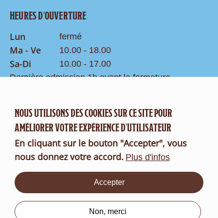
HEURES D'OUVERTURE
Lun
fermé
Ma - Ve
10.00 - 18.00
Sa-Di
10.00 - 17.00
Dernière admission 1h avant la fermeture
Recherche
NOUS UTILISONS DES COOKIES SUR CE SITE POUR
CONTACT
AMÉLIORER VOTRE EXPÉRIENCE D'UTILISATEUR
Formulaire de contact
En cliquant sur le bouton "Accepter", vous
FR
DE
nous donnez votre accord.
Plus d'infos
Qui
Accepter
sommes-
nous?
Non, merci