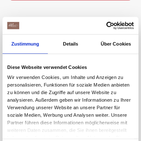
DÉTAILS ET PRIX
Zustimmung
Details
Über Cookies
PERSONNES
Diese Webseite verwendet Cookies
à partir de 1 personne
Wir verwenden Cookies, um Inhalte und Anzeigen zu
personalisieren, Funktionen für soziale Medien anbieten
zu können und die Zugriffe auf unsere Website zu
PRIX
analysieren. Außerdem geben wir Informationen zu Ihrer
Verwendung unserer Website an unsere Partner für
CHF 23.00 pour les adultes (17 ans et plus)
soziale Medien, Werbung und Analysen weiter. Unsere
CHF 14.00 pour les enfants (6-16 ans)
Partner führen diese Informationen möglicherweise mit
CHF 56.00 pour une famille (2 adultes et max. 4
weiteren Daten zusammen, die Sie ihnen bereitgestellt
enfants)
haben oder die sie im Rahmen Ihrer Nutzung der Dienste