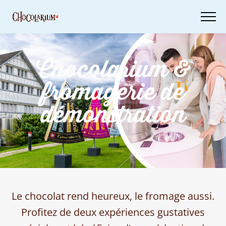
Skip
to
main
content
Chocolarium &
Billets
fromagerie de
Ta
visite
démonstration
Bons
d'achat
Le chocolat rend heureux, le fromage aussi.
Profitez de deux expériences gustatives