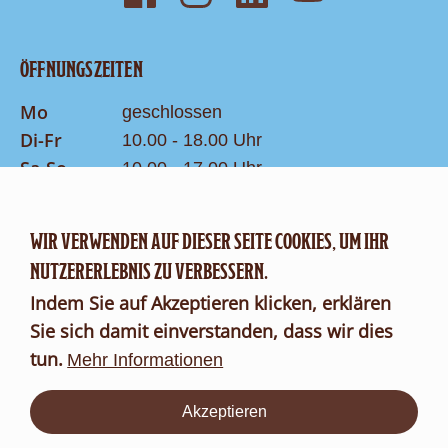
ÖFFNUNGSZEITEN
Mo
geschlossen
Di-Fr
10.00 - 18.00 Uhr
Sa-So
10.00 - 17.00 Uhr
Letzter Einlass 1h vor Schliessung
WIR VERWENDEN AUF DIESER SEITE COOKIES, UM IHR
KONTAKT
NUTZERERLEBNIS ZU VERBESSERN.
Suche
Indem Sie auf Akzeptieren klicken, erklären
Kontaktformular
Sie sich damit einverstanden, dass wir dies
tun.
FR
DE
Mehr Informationen
Akzeptieren
Über
uns