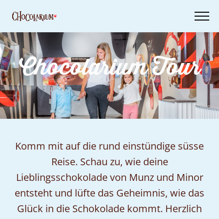
Skip
to
main
content
Chocolarium Tour
Tickets
Dein
Besuch
Geschenkideen
Komm mit auf die rund einstündige süsse
Reise. Schau zu, wie deine
Lieblingsschokolade von Munz und Minor
entsteht und lüfte das Geheimnis, wie das
Glück in die Schokolade kommt. Herzlich