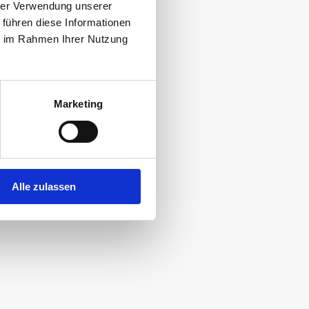
hrer Verwendung unserer
 führen diese Informationen
400g
ie im Rahmen Ihrer Nutzung
CHF 11.90
Nur in Aktion
Marketing
Alle zulassen