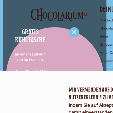
DEIN
Praktisc
Chocola
GRATIS
Shop
KÜHLTASCHE
Schoggi
Minor C
ab einem Einkauf
von 30 Franken.
Gruppe
Outdoor
Gültig bis 31.8.2026
WIR VERWENDEN AUF DI
NUTZERERLEBNIS ZU V
Indem Sie auf Akzepti
damit einverstanden,