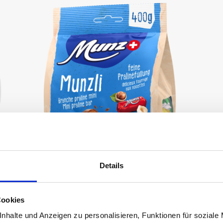
Details
Munz
Cookies
nhalte und Anzeigen zu personalisieren, Funktionen für soziale
Beutel Milch