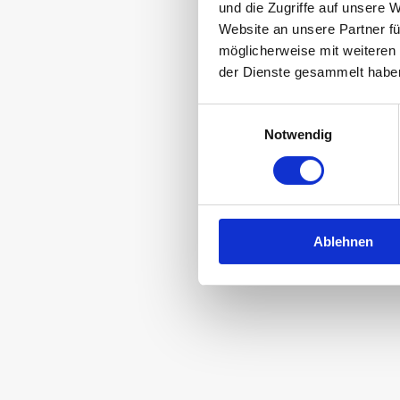
und die Zugriffe auf unsere 
Website an unsere Partner fü
500g
möglicherweise mit weiteren
der Dienste gesammelt habe
CHF 5.95
Nur in Aktion
Einwilligungsauswahl
Notwendig
Ablehnen