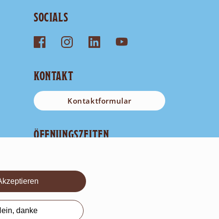
SOCIALS
KONTAKT
Kontaktformular
ÖFFNUNGSZEITEN
Mo
geschlossen
Di-Fr
10.00 - 18.00 Uhr
Sa-So
10.00 - 17.00 Uhr
Akzeptieren
Letzter Einlass 1h vor Schliessung
ein, danke