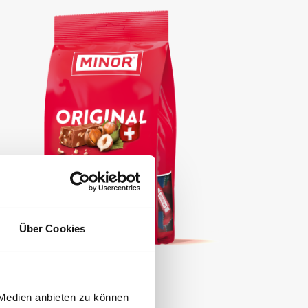
Über Cookies
Minor
 Medien anbieten zu können
Beutel