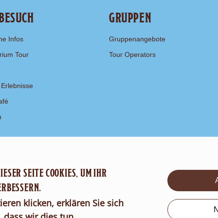
 BESUCH
GRUPPEN
he Infos
Gruppenangebote
rium Tour
Tour Operators
 Erlebnisse
afé
n
ESER SEITE COOKIES, UM IHR
ERBESSERN.
eren klicken, erklären Sie sich
N
 dass wir dies tun.