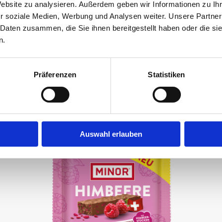
Website zu analysieren. Außerdem geben wir Informationen zu I
r soziale Medien, Werbung und Analysen weiter. Unsere Partner
Beutel, 400g
 Daten zusammen, die Sie ihnen bereitgestellt haben oder die s
n.
CHF 11.90
Nur in Aktion
Präferenzen
Statistiken
Auswahl erlauben