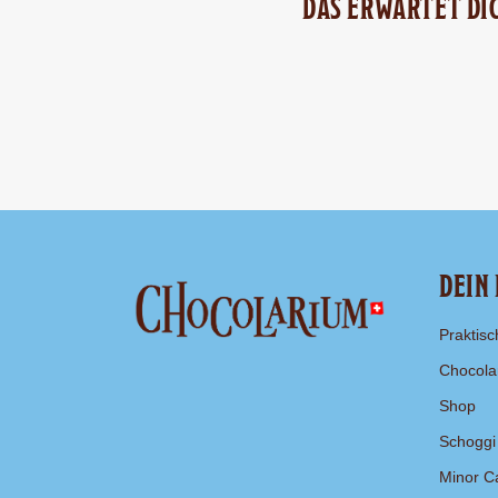
DAS ERWARTET DI
DEIN
Praktisc
Chocola
Shop
Schoggi
Minor C