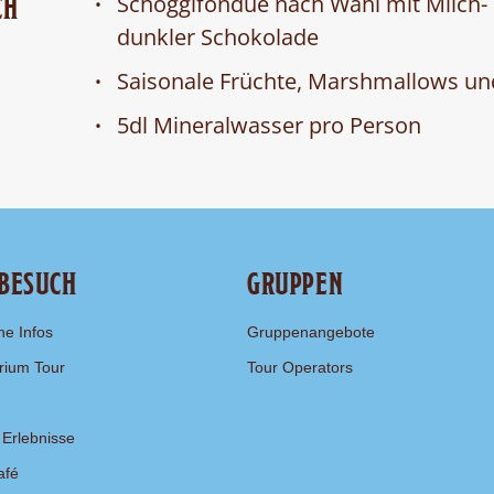
Schoggifondue nach Wahl mit Milch- 
CH
dunkler Schokolade
Saisonale Früchte, Marshmallows un
5dl Mineralwasser pro Person
 BESUCH
GRUPPEN
he Infos
Gruppenangebote
rium Tour
Tour Operators
 Erlebnisse
afé