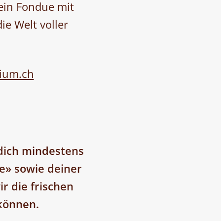
ein Fondue mit
ie Welt voller
ium.ch
dich mindestens
e» sowie deiner
r die frischen
 können.