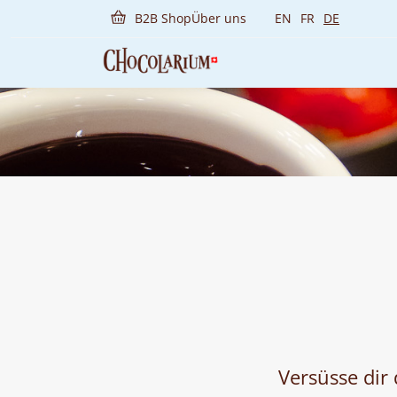
Skip
B2B Shop
Über uns
EN
FR
DE
to
main
content
Versüsse dir