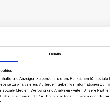
DETAILS UND PREISE
Details
Ab 2 Personen, max. 10 Personen
Cookies
Grössere Gruppen auf Anfrage.
nhalte und Anzeigen zu personalisieren, Funktionen für soziale
Anfrage
Website zu analysieren. Außerdem geben wir Informationen zu I
r soziale Medien, Werbung und Analysen weiter. Unsere Partner
 Daten zusammen, die Sie ihnen bereitgestellt haben oder die s
CHF 30.00 pro Portion
n.